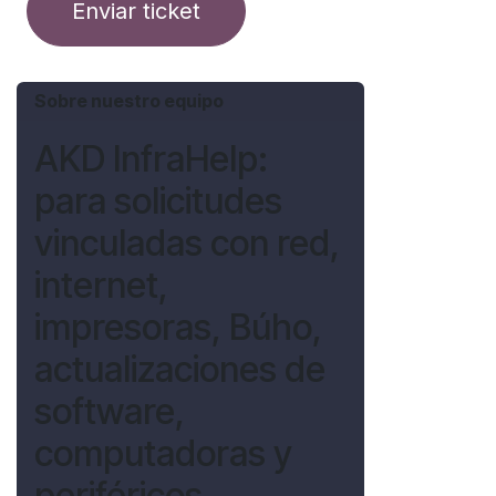
Enviar ticket
Sobre nuestro equipo
AKD InfraHelp:
para solicitudes
vinculadas con red,
internet,
impresoras, Búho,
actualizaciones de
software,
computadoras y
periféricos.